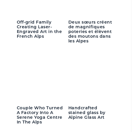
Off-grid Family
Deux sœurs créent
Creating Laser-
de magnifiques
Engraved Art in the
poteries et élèvent
French Alps
des moutons dans
les Alpes
Couple Who Turned
Handcrafted
A Factory Into A
stained glass by
Serene Yoga Centre
Alpine Glass Art
In The Alps